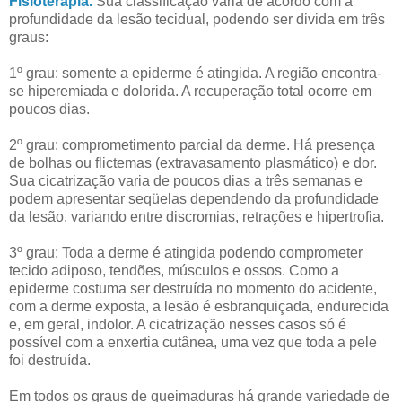
Fisioterapia.
Sua classificação varia de acordo com a
profundidade da lesão tecidual, podendo ser divida em três
graus:
1º grau: somente a epiderme é atingida. A região encontra-
se hiperemiada e dolorida. A recuperação total ocorre em
poucos dias.
2º grau: comprometimento parcial da derme. Há presença
de bolhas ou flictemas (extravasamento plasmático) e dor.
Sua cicatrização varia de poucos dias a três semanas e
podem apresentar seqüelas dependendo da profundidade
da lesão, variando entre discromias, retrações e hipertrofia.
3º grau: Toda a derme é atingida podendo comprometer
tecido adiposo, tendões, músculos e ossos. Como a
epiderme costuma ser destruída no momento do acidente,
com a derme exposta, a lesão é esbranquiçada, endurecida
e, em geral, indolor. A cicatrização nesses casos só é
possível com a enxertia cutânea, uma vez que toda a pele
foi destruída.
Em todos os graus de queimaduras há grande variedade de