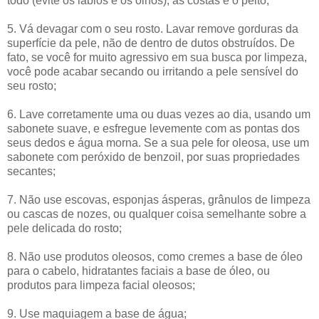
todo (evite os lábios e os olhos), as costas e o peito;
5. Vá devagar com o seu rosto. Lavar remove gorduras da
superfície da pele, não de dentro de dutos obstruídos. De
fato, se você for muito agressivo em sua busca por limpeza,
você pode acabar secando ou irritando a pele sensível do
seu rosto;
6. Lave corretamente uma ou duas vezes ao dia, usando um
sabonete suave, e esfregue levemente com as pontas dos
seus dedos e água morna. ‏Se a sua pele for oleosa, use um
sabonete com peróxido de benzoil, por suas propriedades
secantes;
7. Não use escovas, esponjas ásperas, grânulos de limpeza
ou cascas de nozes, ou qualquer coisa semelhante sobre a
pele delicada do rosto;
8. Não use produtos oleosos, como cremes a base de óleo
para o cabelo, hidratantes faciais a base de óleo, ou
produtos para limpeza facial oleosos;
9. Use maquiagem a base de água;