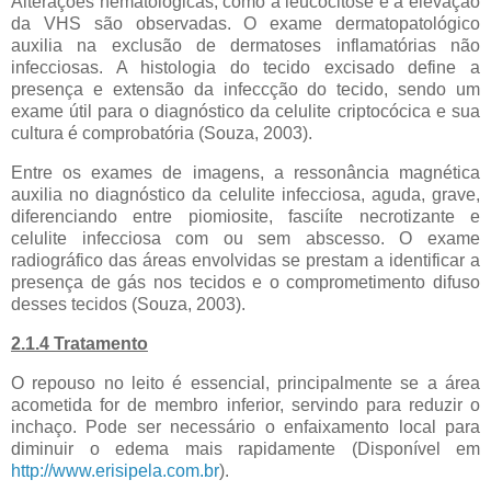
Alterações hematológicas, como a leucocitose e a elevação
da VHS são observadas. O exame dermatopatológico
auxilia na exclusão de dermatoses inflamatórias não
infecciosas. A histologia do tecido excisado define a
presença e extensão da infeccção do tecido, sendo um
exame útil para o diagnóstico da celulite criptocócica e sua
cultura é comprobatória (Souza, 2003).
Entre os exames de imagens, a ressonância magnética
auxilia no diagnóstico da celulite infecciosa, aguda, grave,
diferenciando entre piomiosite, fasciíte necrotizante e
celulite infecciosa com ou sem abscesso. O exame
radiográfico das áreas envolvidas se prestam a identificar a
presença de gás nos tecidos e o comprometimento difuso
desses tecidos (Souza, 2003).
2.1.4 Tratamento
O repouso no leito é essencial, principalmente se a área
acometida for de membro inferior, servindo para reduzir o
inchaço. Pode ser necessário o enfaixamento local para
diminuir o edema mais rapidamente (Disponível em
http://www.erisipela.com.br
).