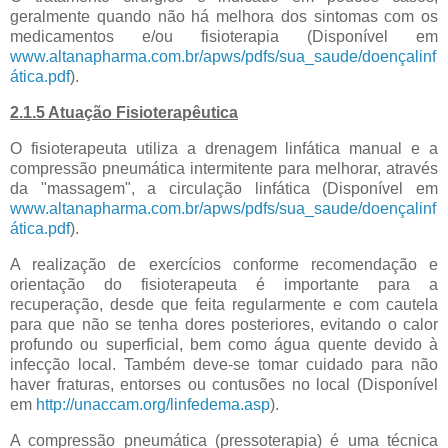
geralmente quando não há melhora dos sintomas com os
medicamentos e/ou fisioterapia (Disponível em
www.altanapharma.com.br/apws/pdfs/sua_saude/doençalinf
ática.pdf
).
2.1.5 Atuação Fisioterapêutica
O fisioterapeuta utiliza a drenagem linfática manual e a
compressão pneumática intermitente para melhorar, através
da "massagem", a circulação linfática (Disponível em
www.altanapharma.com.br/apws/pdfs/sua_saude/doençalinf
ática.pdf
).
A realização de exercícios conforme recomendação e
orientação do fisioterapeuta é importante para a
recuperação, desde que feita regularmente e com cautela
para que não se tenha dores posteriores, evitando o calor
profundo ou superficial, bem como água quente devido à
infecção local. Também deve-se tomar cuidado para não
haver fraturas, entorses ou contusões no local (Disponível
em
http://unaccam.org/linfedema.asp
).
A compressão pneumática (pressoterapia) é uma técnica