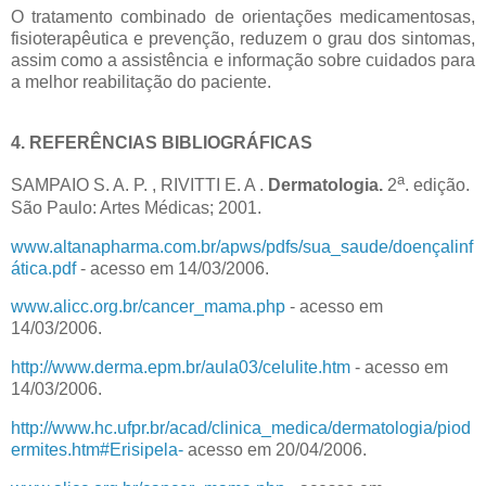
O tratamento combinado de orientações medicamentosas,
fisioterapêutica e prevenção, reduzem o grau dos sintomas,
assim como a assistência e informação sobre cuidados para
a melhor reabilitação do paciente.
4. REFERÊNCIAS BIBLIOGRÁFICAS
a
SAMPAIO S. A. P. , RIVITTI E. A .
Dermatologia.
2
. edição.
São Paulo: Artes Médicas; 2001.
www.altanapharma.com.br/apws/pdfs/sua_saude/doençalinf
ática.pdf
- acesso em 14/03/2006.
www.alicc.org.br/cancer_mama.php
- acesso em
14/03/2006.
http://www.derma.epm.br/aula03/celulite.htm
- acesso em
14/03/2006.
http://www.hc.ufpr.br/acad/clinica_medica/dermatologia/piod
ermites.htm#Erisipela-
acesso em 20/04/2006.