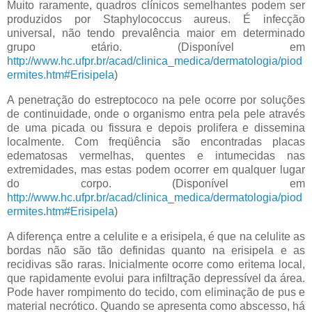
Muito raramente, quadros clínicos semelhantes podem ser
produzidos por Staphylococcus aureus. É infecção
universal, não tendo prevalência maior em determinado
grupo etário. (Disponível em
http://www.hc.ufpr.br/acad/clinica_medica/dermatologia/piod
ermites.htm#Erisipela
)
A penetração do estreptococo na pele ocorre por soluções
de continuidade, onde o organismo entra pela pele através
de uma picada ou fissura e depois prolifera e dissemina
localmente. Com freqüência são encontradas placas
edematosas vermelhas, quentes e intumecidas nas
extremidades, mas estas podem ocorrer em qualquer lugar
do corpo. (Disponível em
http://www.hc.ufpr.br/acad/clinica_medica/dermatologia/piod
ermites.htm#Erisipela
)
A diferença entre a celulite e a erisipela, é que na celulite as
bordas não são tão definidas quanto na erisipela e as
recidivas são raras. Inicialmente ocorre como eritema local,
que rapidamente evolui para infiltração depressível da área.
Pode haver rompimento do tecido, com eliminação de pus e
material necrótico. Quando se apresenta como abscesso, há