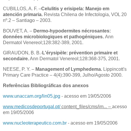
CUBILLOS, A. F. –
Celulitis y erisipela: Manejo em
atención primaria.
Revista Chilena de Infectologia, VOL 20
nº.2 – Santiago – 2003.
BOUVET, A. –
Dermo-hypodermites nécrosantes:
données microbiologiques et pathogéniques.
Ann
Dermatol Venereol;128:382-389, 2001.
GIRAUDON, B. B.-
L'érysipèle: prévention primaire et
secondaire.
Ann Dermatol Venereol;128:368-375, 2001.
NEESE, P. Y. –
Management of Lymphedema.
Lippincott's
Primary Care Practice – 4(4):390-399, Julho/Agosto 2000.
Referências Bibliográficas dos anexos
www.unaccam.org/lin05.jpg
- acesso em 19/05/2006
www.medicosdeportugal.pt/
content_files/cms/im... –
acesso
em 19/05/2006
www.nucleoterapeutico.com.br
- acesso em 19/05/2006