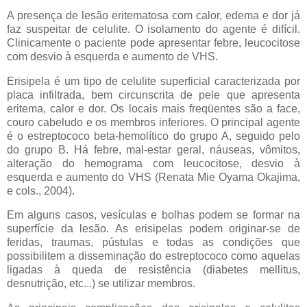
A presença de lesão eritematosa com calor, edema e dor já
faz suspeitar de celulite. O isolamento do agente é difícil.
Clinicamente o paciente pode apresentar febre, leucocitose
com desvio à esquerda e aumento de VHS.
Erisipela é um tipo de celulite superficial caracterizada por
placa infiltrada, bem circunscrita de pele que apresenta
eritema, calor e dor. Os locais mais freqüentes são a face,
couro cabeludo e os membros inferiores. O principal agente
é o estreptococo beta-hemolítico do grupo A, seguido pelo
do grupo B. Há febre, mal-estar geral, náuseas, vômitos,
alteração do hemograma com leucocitose, desvio à
esquerda e aumento do VHS (Renata Mie Oyama Okajima,
e cols., 2004).
Em alguns casos, vesículas e bolhas podem se formar na
superfície da lesão. As erisipelas podem originar-se de
feridas, traumas, pústulas e todas as condições que
possibilitem a disseminação do estreptococo como aquelas
ligadas à queda de resistência (diabetes mellitus,
desnutrição, etc...) se utilizar membros.