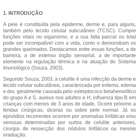
1. INTRODUÇÃO
A pele é constituída pela epiderme, derme e, para alguns,
também pelo tecido celular subcutâneo (TCSC). Cumpre
funções vitais no organismo, e a sua falta parcial ou total
pode ser incompatível com a vida, como o demonstram os
grandes queimados. Destacamos entre essas funções, a de
barreira, a de extenso órgão sensorial, a de importante
elemento na regulação térmica e na atuação do Sistema
Imunológico (Souza, 2003).
Segundo Souza, 2003, a celulite é uma infecção da derme e
tecido celular subcutâneo, caracterizada por eritema, edema
e dor, geralmente causada pelo estreptococo betahemolítico
do grupo A e S. aureus nos adultos e H. influenza tipo B em
crianças com menos de 3 anos de idade. Ocorre próximo a
feridas cirúrgicas, úlceras ou sobre pele normal. Já os
episódios recorrentes ocorrem por anomalias linfáticas e/ou
venosas determinadas por surtos de celulite anteriores,
cirurgia de ressecção dos nódulos linfáticos ou mesmo
irradiação.