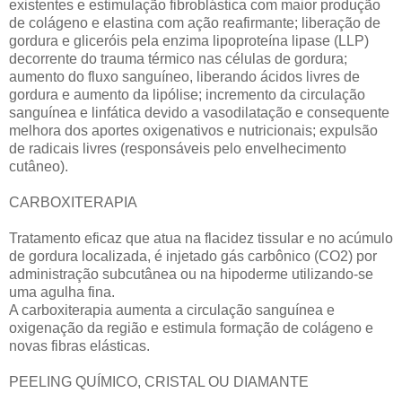
existentes e estimulação fibroblástica com maior produção
de colágeno e elastina com ação reafirmante; liberação de
gordura e gliceróis pela enzima lipoproteína lipase (LLP)
decorrente do trauma térmico nas células de gordura;
aumento do fluxo sanguíneo, liberando ácidos livres de
gordura e aumento da lipólise; incremento da circulação
sanguínea e linfática devido a vasodilatação e consequente
melhora dos aportes oxigenativos e nutricionais; expulsão
de radicais livres (responsáveis pelo envelhecimento
cutâneo).
CARBOXITERAPIA
Tratamento eficaz que atua na flacidez tissular e no acúmulo
de gordura localizada, é injetado gás carbônico (CO2) por
administração subcutânea ou na hipoderme utilizando-se
uma agulha fina.
A carboxiterapia aumenta a circulação sanguínea e
oxigenação da região e estimula formação de colágeno e
novas fibras elásticas.
PEELING QUÍMICO, CRISTAL OU DIAMANTE