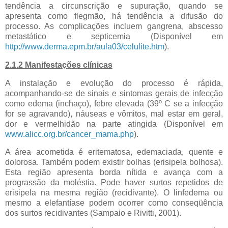
tendência a circunscrição e supuração, quando se
apresenta como flegmão, há tendência a difusão do
processo. As complicações incluem gangrena, abscesso
metastático e septicemia (Disponível em
http://www.derma.epm.br/aula03/celulite.htm
).
2.1.2 Manifestações clínicas
A instalação e evolução do processo é rápida,
acompanhando-se de sinais e sintomas gerais de infecção
como edema (inchaço), febre elevada (39º C se a infecção
for se agravando), náuseas e vômitos, mal estar em geral,
dor e vermelhidão na parte atingida (Disponível em
www.alicc.org.br/cancer_mama.php
).
A área acometida é eritematosa, edemaciada, quente e
dolorosa. Também podem existir bolhas (erisipela bolhosa).
Esta região apresenta borda nítida e avança com a
prograssão da moléstia. Pode haver surtos repetidos de
erisipela na mesma região (recidivante). O linfedema ou
mesmo a elefantíase podem ocorrer como conseqüência
dos surtos recidivantes (Sampaio e Rivitti, 2001).