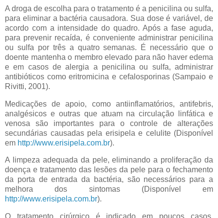
A droga de escolha para o tratamento é a penicilina ou sulfa,
para eliminar a bactéria causadora. Sua dose é variável, de
acordo com a intensidade do quadro. Após a fase aguda,
para prevenir recaída, é conveniente administrar penicilina
ou sulfa por três a quatro semanas. É necessário que o
doente mantenha o membro elevado para não haver edema
e em casos de alergia a penicilina ou sulfa, administrar
antibióticos como eritromicina e cefalosporinas (Sampaio e
Rivitti, 2001).
Medicações de apoio, como antiinflamatórios, antifebris,
analgésicos e outras que atuam na circulação linfática e
venosa são importantes para o controle de alterações
secundárias causadas pela erisipela e celulite (Disponível
em
http://www.erisipela.com.br
).
A limpeza adequada da pele, eliminando a proliferação da
doença e tratamento das lesões da pele para o fechamento
da porta de entrada da bactéria, são necessários para a
melhora dos sintomas (Disponível em
http://www.erisipela.com.br
).
O tratamento cirúrgico é indicado em poucos casos,