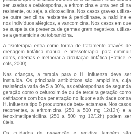
ser usadas a cefalosporina, a eritromicina e uma penicilina
resistente, ou seja, a dicoxacilina. Nos casos graves utiliza-
se outra penicilina resistente à penicilinase, a nafcilina e
nos indivíduos alérgicos, a vancomicina. Nos casos em que
se suspeita da presença de germes gram negativos, utiliza-
se a gentamicina ou tobramicina.
A fisioterapia entra como forma de tratamento através de
drenagem linfática manual e pressoterapia, para diminuir
dores, edemas e melhorar a circulação linfática (Patrice, e
cols, 2000).
Nas crianças, a terapia para o H. influenza deve ser
instituída. Os principais antibióticos são: ampicilina, cuja
resistência varia de 5 a 30%, as cefalosporinas de segunda
geração como o cefuroximide ou de terceira geração como
ceftriaxona com boa penetração no líquor e atividade contra
H. influenza tipo B produtores de beta-lactamase. Nos casos
recorrentes, a eritromicina (250 a 500 mg 12/12h) e a
fenoximetilpenicilina (250 a 500 mg 12/12h) podem ser
úteis.
Os cuidados de prevenção e recidiva também são