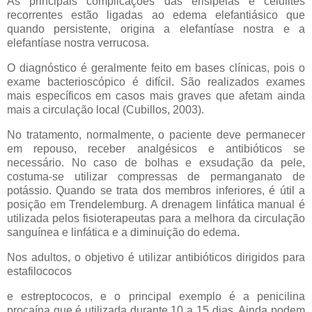
As principais complicações das erisipelas e celulites
recorrentes estão ligadas ao edema elefantiásico que
quando persistente, origina a elefantíase nostra e a
elefantíase nostra verrucosa.
O diagnóstico é geralmente feito em bases clínicas, pois o
exame bacterioscópico é difícil. São realizados exames
mais específicos em casos mais graves que afetam ainda
mais a circulação local (Cubillos, 2003).
No tratamento, normalmente, o paciente deve permanecer
em repouso, receber analgésicos e antibióticos se
necessário. No caso de bolhas e exsudação da pele,
costuma-se utilizar compressas de permanganato de
potássio. Quando se trata dos membros inferiores, é útil a
posição em Trendelemburg. A drenagem linfática manual é
utilizada pelos fisioterapeutas para a melhora da circulação
sanguínea e linfática e a diminuição do edema.
Nos adultos, o objetivo é utilizar antibióticos dirigidos para
estafilococos
e estreptococos, e o principal exemplo é a penicilina
procaína que é utilizada durante 10 a 15 dias. Ainda podem