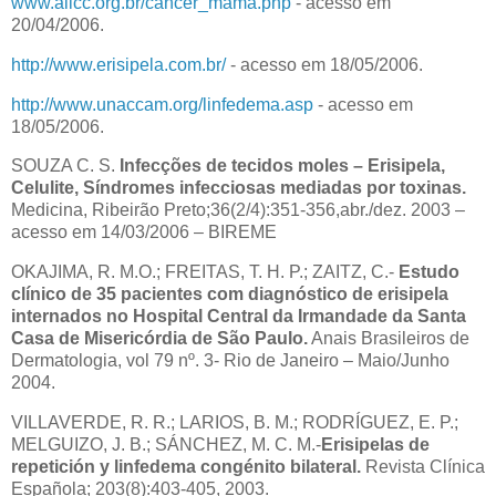
www.alicc.org.br/cancer_mama.php
- acesso em
20/04/2006.
http://www.erisipela.com.br/
- acesso em 18/05/2006.
http://www.unaccam.org/linfedema.asp
- acesso em
18/05/2006.
SOUZA C. S.
Infecções de tecidos moles – Erisipela,
Celulite, Síndromes infecciosas mediadas por toxinas.
Medicina, Ribeirão Preto;36(2/4):351-356,abr./dez. 2003 –
acesso em 14/03/2006 – BIREME
OKAJIMA, R. M.O.; FREITAS, T. H. P.; ZAITZ, C.-
Estudo
clínico de 35 pacientes com diagnóstico de erisipela
internados no Hospital Central da Irmandade da Santa
Casa de Misericórdia de São Paulo.
Anais Brasileiros de
Dermatologia, vol 79 nº. 3- Rio de Janeiro – Maio/Junho
2004.
VILLAVERDE, R. R.; LARIOS, B. M.; RODRÍGUEZ, E. P.;
MELGUIZO, J. B.; SÁNCHEZ, M. C. M.-
Erisipelas de
repetición y linfedema congénito bilateral.
Revista Clínica
Española; 203(8):403-405, 2003.