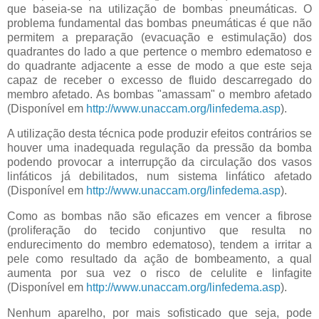
que baseia-se na utilização de bombas pneumáticas. O
problema fundamental das bombas pneumáticas é que não
permitem a preparação (evacuação e estimulação) dos
quadrantes do lado a que pertence o membro edematoso e
do quadrante adjacente a esse de modo a que este seja
capaz de receber o excesso de fluido descarregado do
membro afetado. As bombas "amassam" o membro afetado
(Disponível em
http://www.unaccam.org/linfedema.asp
).
A utilização desta técnica pode produzir efeitos contrários se
houver uma inadequada regulação da pressão da bomba
podendo provocar a interrupção da circulação dos vasos
linfáticos já debilitados, num sistema linfático afetado
(Disponível em
http://www.unaccam.org/linfedema.asp
).
Como as bombas não são eficazes em vencer a fibrose
(proliferação do tecido conjuntivo que resulta no
endurecimento do membro edematoso), tendem a irritar a
pele como resultado da ação de bombeamento, a qual
aumenta por sua vez o risco de celulite e linfagite
(Disponível em
http://www.unaccam.org/linfedema.asp
).
Nenhum aparelho, por mais sofisticado que seja, pode