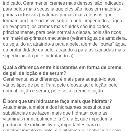
indicado. Geralmente, cremes mais densos, são indicados
para peles mais secas já que eles são ricos em matérias-
primas oclusivas (matérias-primas mais oleosas, que
formam um filme oclusivo sobre a pele, impedindo a água
de evaporar); os cremes mais fluidos são indicados,
principalmente, para pele normal a oleosa, pois são ricos
em matérias-primas umectantes (retiram água da atmosfera,
ou seja, do ar, atraindo-a para a pele, além de "puxar" água
da profundidade da pele, atraindo-a para as camadas mais
superficiais da pele, hidratando-a).
Qual a diferença entre hidratantes em forma de creme,
de gel, de loção e de serum?
Geralmente, esta diferença é mais para adequá-lo aos
vários tipos de pele. Para pele oleosa: gel e loção; pele
normal: loção e serum; pele seca: creme e loção.
É bom que um hidratante faça mais que hidratar?
Atualmente, a maioria dos hidratantes possui outras
substâncias que fazem mais que hidratar, como as
vitaminas (principalmente, a C e a E, que impedem a
produção de radicais livres, importantes para o
envelhecimento da pele, e a vitamina A, conhecido como