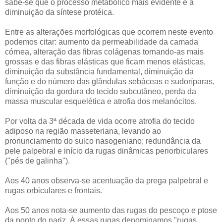
sabe-se que o processo metabólico mais evidente é a
diminuição da síntese protéica.
Entre as alterações morfológicas que ocorrem neste evento
podemos citar: aumento da permeabilidade da camada
córnea, alteração das fibras colágenas tornando-as mais
grossas e das fibras elásticas que ficam menos elásticas,
diminuição da substância fundamental, diminuição da
função e do número das glândulas sebáceas e sudoríparas,
diminuição da gordura do tecido subcutâneo, perda da
massa muscular esquelética e atrofia dos melanócitos.
Por volta da 3ª década de vida ocorre atrofia do tecido
adiposo na região masseteriana, levando ao
pronunciamento do sulco nasogeniano; redundância da
pele palpebral e início da rugas dinâmicas periorbiculares
("pés de galinha").
Aos 40 anos observa-se acentuação da prega palpebral e
rugas orbiculares e frontais.
Aos 50 anos nota-se aumento das rugas do pescoço e ptose
da ponto do nariz. À essas rugas denominamos "rugas