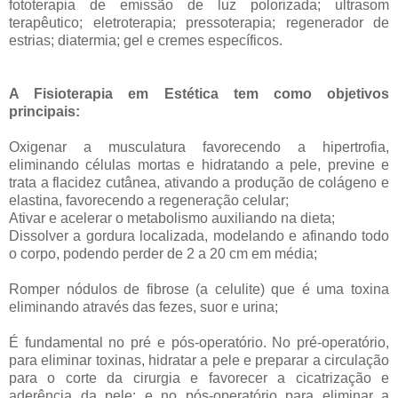
fototerapia de emissão de luz polorizada; ultrasom
terapêutico; eletroterapia; pressoterapia; regenerador de
estrias; diatermia; gel e cremes específicos.
A Fisioterapia em Estética tem como objetivos
principais:
Oxigenar a musculatura favorecendo a hipertrofia,
eliminando células mortas e hidratando a pele, previne e
trata a flacidez cutânea, ativando a produção de colágeno e
elastina, favorecendo a regeneração celular;
Ativar e acelerar o metabolismo auxiliando na dieta;
Dissolver a gordura localizada, modelando e afinando todo
o corpo, podendo perder de 2 a 20 cm em média;
Romper nódulos de fibrose (a celulite) que é uma toxina
eliminando através das fezes, suor e urina;
É fundamental no pré e pós-operatório. No pré-operatório,
para eliminar toxinas, hidratar a pele e preparar a circulação
para o corte da cirurgia e favorecer a cicatrização e
aderência da pele; e no pós-operatório para eliminar a