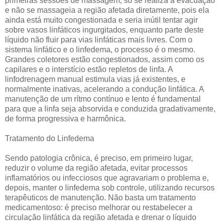
primeiras sessões de massagem, só se realiza a evacuação
e não se massageia a região afetada diretamente, pois ela
ainda está muito congestionada e seria inútil tentar agir
sobre vasos linfáticos ingurgitados, enquanto parte deste
líquido não fluir para vias linfáticas mais livres. Com o
sistema linfático e o linfedema, o processo é o mesmo.
Grandes coletores estão congestionados, assim como os
capilares e o interstício estão repletos de linfa. A
linfodrenagem manual estimula vias já existentes, e
normalmente inativas, acelerando a condução linfática. A
manutenção de um rítmo contínuo e lento é fundamental
para que a linfa seja absorvida e conduzida gradativamente,
de forma progressiva e harmônica.
Tratamento do Linfedema
Sendo patologia crônica, é preciso, em primeiro lugar,
reduzir o volume da região afetada, evitar processos
inflamatórios ou infecciosos que agravariam o problema e,
depois, manter o linfedema sob controle, utilizando recursos
terapêuticos de manutenção. Não basta um tratamento
medicamentoso: é preciso melhorar ou restabelecer a
circulação linfática da região afetada e drenar o líquido