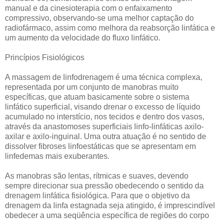
manual e da cinesioterapia com o enfaixamento
compressivo, observando-se uma melhor captação do
radiofármaco, assim como melhora da reabsorção linfática e
um aumento da velocidade do fluxo linfático.
Princípios Fisiológicos
A massagem de linfodrenagem é uma técnica complexa,
representada por um conjunto de manobras muito
específicas, que atuam basicamente sobre o sistema
linfático superficial, visando drenar o excesso de líquido
acumulado no interstício, nos tecidos e dentro dos vasos,
através da anastomoses superficiais linfo-linfáticas axilo-
axilar e axilo-inguinal. Uma outra atuação é no sentido de
dissolver fibroses linfoestáticas que se apresentam em
linfedemas mais exuberantes.
As manobras são lentas, rítmicas e suaves, devendo
sempre direcionar sua pressão obedecendo o sentido da
drenagem linfática fisiológica. Para que o objetivo da
drenagem da linfa estagnada seja atingido, é imprescindível
obedecer a uma seqüência específica de regiões do corpo