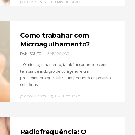
0 COMMENTS
1 MINUTE
READ
Como trabahar com
Microagulhamento?
DANI SOUTO
3 YEARS AGO
O microagulhamento, também conhecido como
terapia de indução de colágeno, é um
procedimento que utiliza um pequeno dispositivo
com finas ...
0 COMMENTS
2 MINUTE
READ
Radiofrequência: O