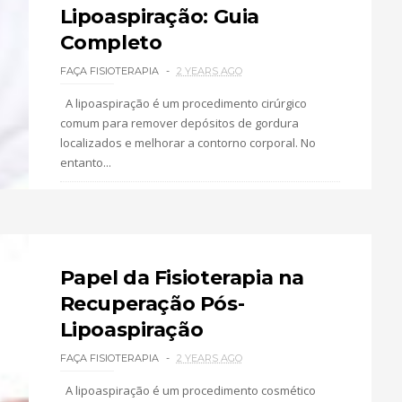
Lipoaspiração: Guia
Completo
FAÇA FISIOTERAPIA
2 YEARS AGO
A lipoaspiração é um procedimento cirúrgico
comum para remover depósitos de gordura
localizados e melhorar a contorno corporal. No
entanto...
0 COMMENTS
2 MINUTE
READ
Papel da Fisioterapia na
Recuperação Pós-
Lipoaspiração
FAÇA FISIOTERAPIA
2 YEARS AGO
A lipoaspiração é um procedimento cosmético