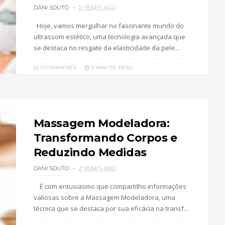
DANI SOUTO
2 YEARS AGO
Hoje, vamos mergulhar no fascinante mundo do
ultrassom estético, uma tecnologia avançada que
se destaca no resgate da elasticidade da pele...
0 COMMENTS
3 MINUTE
READ
Massagem Modeladora:
Transformando Corpos e
Reduzindo Medidas
DANI SOUTO
2 YEARS AGO
É com entusiasmo que compartilho informações
valiosas sobre a Massagem Modeladora, uma
técnica que se destaca por sua eficácia na transf...