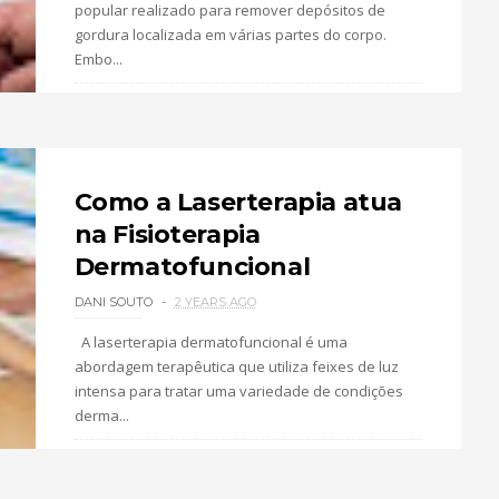
popular realizado para remover depósitos de
gordura localizada em várias partes do corpo.
Embo...
0 COMMENTS
2 MINUTE
READ
Como a Laserterapia atua
na Fisioterapia
Dermatofuncional
DANI SOUTO
2 YEARS AGO
A laserterapia dermatofuncional é uma
abordagem terapêutica que utiliza feixes de luz
intensa para tratar uma variedade de condições
derma...
0 COMMENTS
1 MINUTE
READ