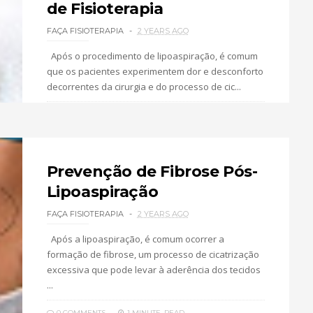
de Fisioterapia
FAÇA FISIOTERAPIA
2 YEARS AGO
Após o procedimento de lipoaspiração, é comum
que os pacientes experimentem dor e desconforto
decorrentes da cirurgia e do processo de cic...
0 COMMENTS
2 MINUTE
READ
Prevenção de Fibrose Pós-
Lipoaspiração
FAÇA FISIOTERAPIA
2 YEARS AGO
Após a lipoaspiração, é comum ocorrer a
formação de fibrose, um processo de cicatrização
excessiva que pode levar à aderência dos tecidos
...
0 COMMENTS
1 MINUTE
READ