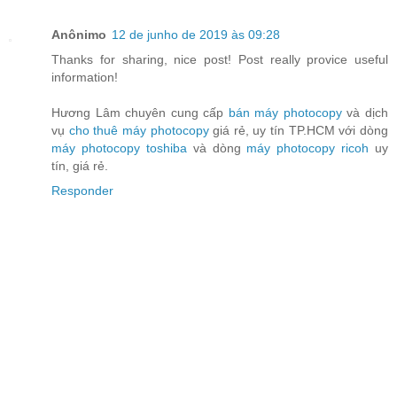
Anônimo
12 de junho de 2019 às 09:28
Thanks for sharing, nice post! Post really provice useful
information!
Hương Lâm chuyên cung cấp
bán máy photocopy
và dịch
vụ
cho thuê máy photocopy
giá rẻ, uy tín TP.HCM với dòng
máy photocopy toshiba
và dòng
máy photocopy ricoh
uy
tín, giá rẻ.
Responder